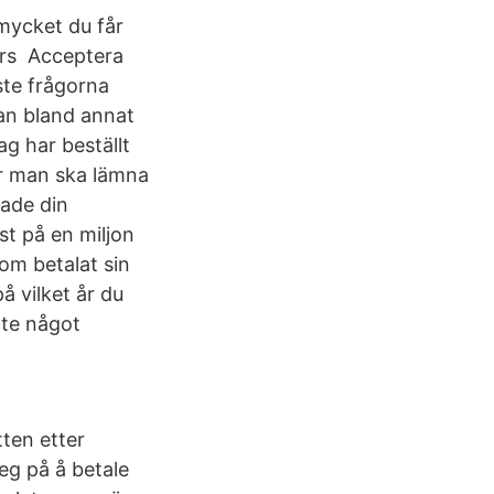
mycket du får
mars Acceptera
ste frågorna
kan bland annat
g har beställt
är man ska lämna
ade din
st på en miljon
om betalat sin
å vilket år du
nte något
tten etter
eg på å betale