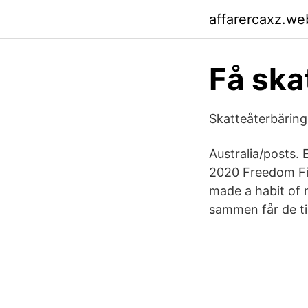
affarercaxz.we
Få ska
Skatteåterbäring 
Australia/posts.
2020 Freedom Fi
made a habit of n
sammen får de til