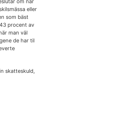
eslutar om när
skilsmässa eller
den som bäst
 43 procent av
 när man väl
gene de har til
leverte
in skatteskuld,