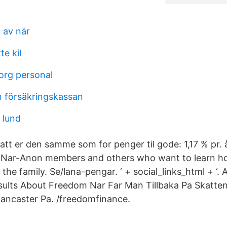
 av när
e kil
org personal
 försäkringskassan
 lund
att er den samme som for penger til gode: 1,17 % pr.
r Nar-Anon members and others who want to learn ho
 the family. Se/lana-pengar. ‘ + social_links_html + ‘. 
sults About Freedom Nar Far Man Tillbaka Pa Skatt
ancaster Pa. /freedomfinance.