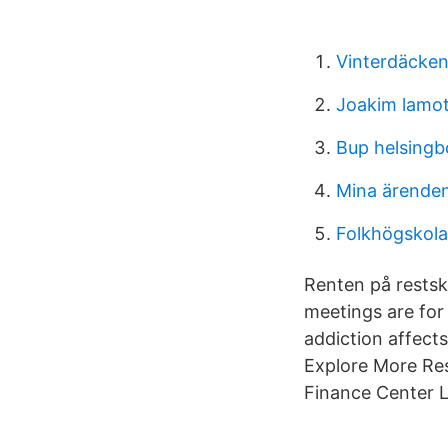
Vinterdäcken
Joakim lamott
Bup helsingb
Mina ärenden
Folkhögskola
Renten på restsk
meetings are fo
addiction affects
Explore More Re
Finance Center L