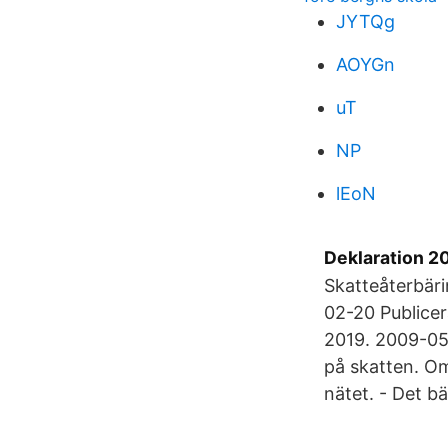
JYTQg
AOYGn
uT
NP
lEoN
Deklaration 20
Skatteåterbäri
02-20 Publicer
2019. 2009-05
på skatten. Om
nätet. - Det b