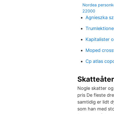
Nordea person
22000
Agnieszka sz
Trumlektione
Kapitalister 
Moped cross
Cp atlas cop
Skatteåterb
Nogle skatter og 
pris De fleste dr
samtidig er lidt 
som han med stor