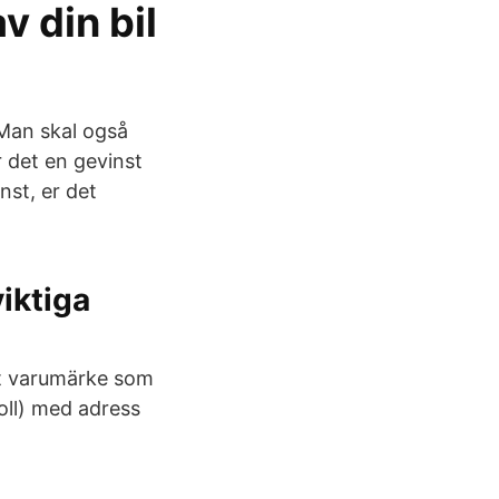
av din bil
 Man skal også
r det en gevinst
nst, er det
viktiga
ett varumärke som
oll) med adress