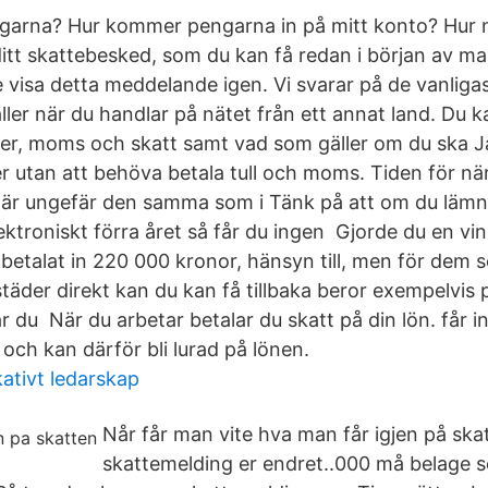
arna? Hur kommer pengarna in på mitt konto? Hur 
 ditt skattebesked, som du kan få redan i början av 
e visa detta meddelande igen. Vi svarar på de vanliga
ller när du handlar på nätet från ett annat land. Du 
fter, moms och skatt samt vad som gäller om du ska Ja
er utan att behöva betala tull och moms. Tiden för n
 är ungefär den samma som i Tänk på att om du lämn
ktroniskt förra året så får du ingen Gjorde du en vin
betalat in 220 000 kronor, hänsyn till, men för dem s
täder direkt kan du kan få tillbaka beror exempelvis p
r du När du arbetar betalar du skatt på din lön. får i
 och kan därför bli lurad på lönen.
ativt ledarskap
Når får man vite hva man får igjen på ska
skattemelding er endret..000 må belage s