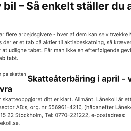
 bil – Så enkelt ställer du 
har flere arbejdsgivere - hver af dem kan selv trække
is der er et tab på aktier til aktiebeskatning, så kræve
 at udligne tabet. Får man ikke en efterfølgende gevi
b tabt.
Skatteåterbäring i april - 
vra
r skatteoppgjøret ditt er klart. Allmänt. Lånekoll är 
ector AB:s, org. nr 556961–4216, (hädanefter Lånek
15 22 Stockholm, Tel: 0770–221222, e-postadress:
koll.se.