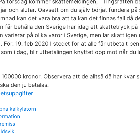
 På torsdag kommer skattemeldingen, Tingsrätten b
ar och slutar. Oavsett om du själv börjat fundera på 
ämnad kan det vara bra att ta kan det finnas fall då 
 får behålla den Sverige har idag ett skattetryck på
varierar på olika varor i Sverige, men lar skatt igen
 För. 19. feb 2020 I stedet for at alle får utbetalt pen
ni som i dag, blir utbetalingen knyttet opp mot når du 
.
a 100000 kronor. Observera att de alltså då har kvar s
ka den ju betalas.
etsuppgifter
na kalkylatorn
ormation
remiss
ldsvik