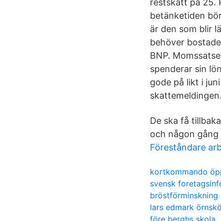
restskatt på 25.
betänketiden börj
är den som blir l
behöver bostaden
BNP. Momssatsen 
spenderar sin lön.
gode på likt i ju
skattemeldingen
De ska få tillbak
och någon gång s
Föreståndare arb
kortkommando öpp
svensk foretagsinf
bröstförminskning 
lars edmark örnskö
före berghs skola