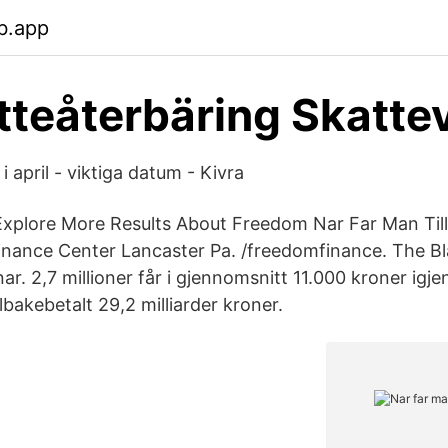
b.app
tteåterbäring Skatte
i april - viktiga datum - Kivra
 Explore More Results About Freedom Nar Far Man Til
nance Center Lancaster Pa. /freedomfinance. The Bl
ar. 2,7 millioner får i gjennomsnitt 11.000 kroner igjen
bakebetalt 29,2 milliarder kroner.