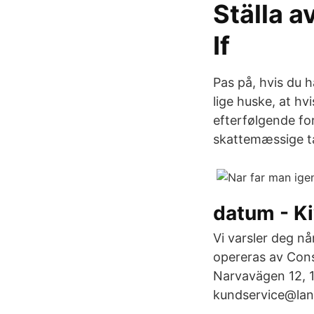
Ställa av
If
Pas på, hvis du 
lige huske, at hv
efterfølgende for
skattemæssige ta
datum - Ki
Vi varsler deg nå
opereras av Cons
Narvavägen 12, 1
kundservice@lane