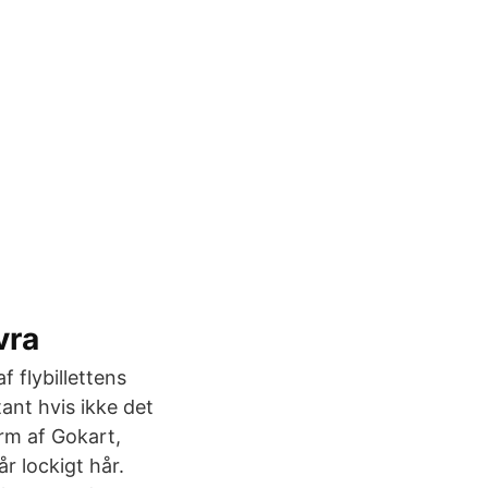
vra
f flybillettens
tant hvis ikke det
orm af Gokart,
r lockigt hår.