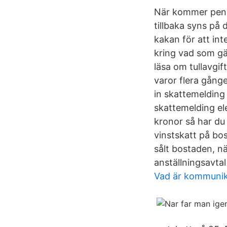
När kommer peng
tillbaka syns på
kakan för att int
kring vad som gä
läsa om tullavgi
varor flera gång
in skattemelding
skattemelding ele
kronor så har du 
vinstskatt på bos
sålt bostaden, nä
anställningsavtal
Vad är kommunik