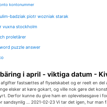
konto kontonummer
ulim-badziak piotr wozniak starak
r vuxna stockholm
och proletärer
word puzzle answer
co
äring i april - viktiga datum - Ki
afgifter fastsættes af flyselskabet og er reelt en del a
enge elsker at køre gokart, og ville nok gøre det kons
dyrt. Derfor kunne du give ham en oplevelsesgave i f
 sandsynlig … 2021-02-23 Vi tar det igen, hur man få