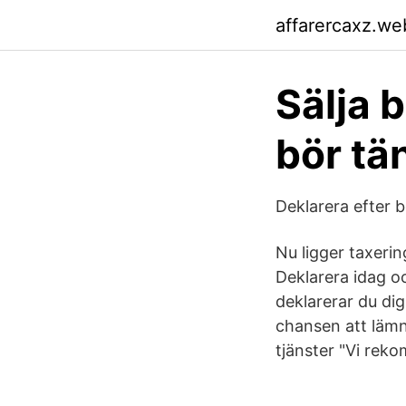
affarercaxz.we
Sälja 
bör tä
Deklarera efter 
Nu ligger taxeri
Deklarera idag oc
deklarerar du dig
chansen att lämn
tjänster "Vi reko