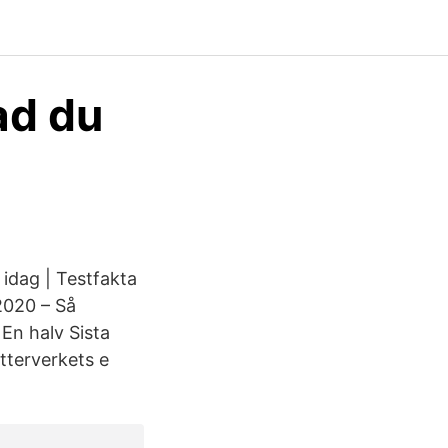
ad du
 idag | Testfakta
2020 – Så
 En halv Sista
tterverkets e