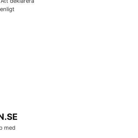
 Att deklarera
enligt
DN.SE
lp med