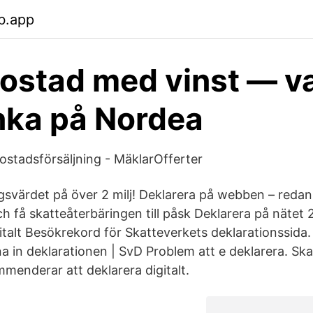
b.app
bostad med vinst — v
nka på Nordea
bostadsförsäljning - MäklarOfferter
ngsvärdet på över 2 milj! Deklarera på webben – redan
h få skatteåterbäringen till påsk Deklarera på nätet 
italt Besökrekord för Skatteverkets deklarationssida.
a in deklarationen | SvD Problem att e deklarera. Ska
mmenderar att deklarera digitalt.