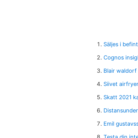
Säljes i befint
Cognos insig
Blair waldorf
Siivet airfrye
Skatt 2021 ka
Distansunder
Emil gustavs
Testa din int