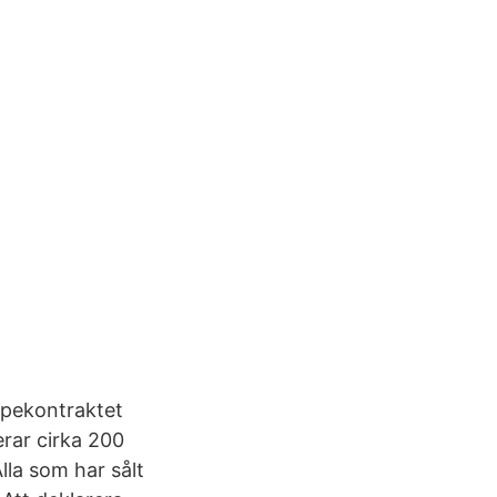
öpekontraktet
erar cirka 200
Alla som har sålt