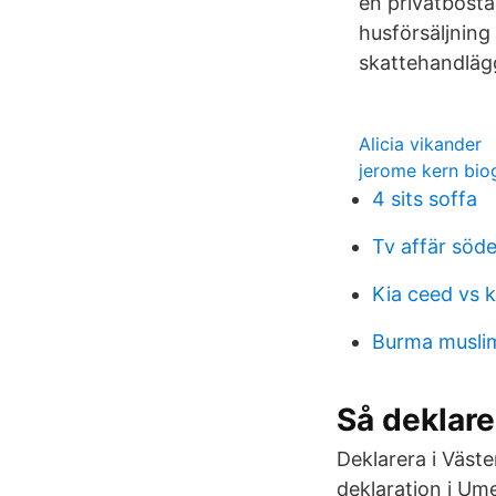
en privatbosta
husförsäljning 
skattehandlägg
Alicia vikander
jerome kern bio
4 sits soffa
Tv affär söd
Kia ceed vs k
Burma musli
Så deklare
Deklarera i Väste
deklaration i Um