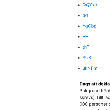
QQYxo
dd
YgCbp
EH
thT
SUK
ukNFm
Dags att dekla
Bakgrund Köpt
skrevs) Tillträ
000 personer si