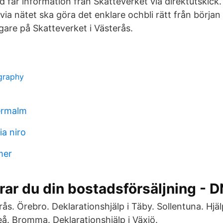
d får information från Skatteverket via direktutskick.
via nätet ska göra det enklare ochbli rätt från början 
are på Skatteverket i Västerås.
graphy
ermalm
ia niro
mer
rar du din bostadsförsäljning - 
rås. Örebro. Deklarationshjälp i Täby. Sollentuna. Hjä
eå. Bromma. Deklarationshjälp i Växjö.