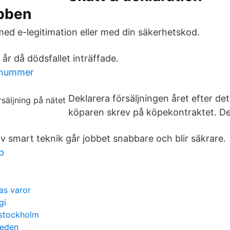
ubben
med e-legitimation eller med din säkerhetskod.
 år då dödsfallet inträffade.
nnummer
Deklarera försäljningen året efter de
köparen skrev på köpekontraktet. De
v smart teknik går jobbet snabbare och blir säkrare.
p
as varor
gi
 stockholm
leden