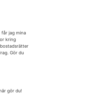
 får jag mina
or kring
v bostadsrätter
drag. Gör du
här gör du!