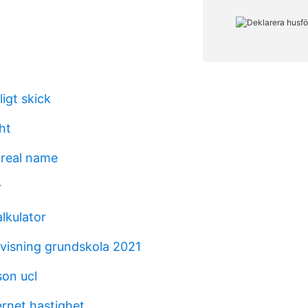
ligt skick
ht
 real name
r
lkulator
visning grundskola 2021
son ucl
ernet hastighet