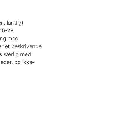
t lantligt
-10-28
gang med
r et beskrivende
s særlig med
eder, og ikke-