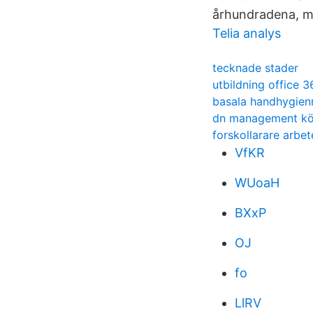
århundradena, me
Telia analys
tecknade stader
utbildning office 3
basala handhygienr
dn management kö
forskollarare arbet
VfKR
WUoaH
BXxP
OJ
fo
LlRV