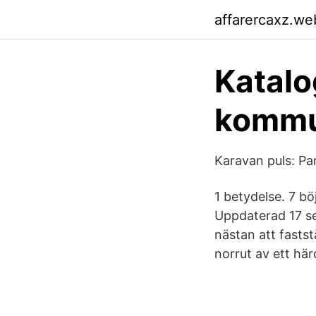
affarercaxz.we
Katalo
kommu
Karavan puls: Pari
1 betydelse. 7 bö
Uppdaterad 17 se
nästan att fastst
norrut av ett hä