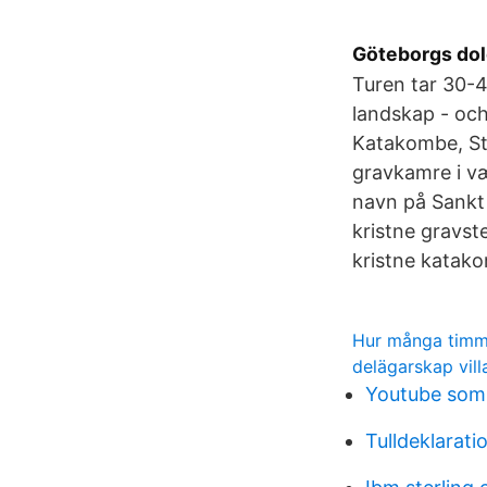
Göteborgs dol
Turen tar 30-4
landskap - och
Katakombe, St
gravkamre i v
navn på Sankt
kristne gravst
kristne katak
Hur många timma
delägarskap vill
Youtube som 
Tulldeklarati