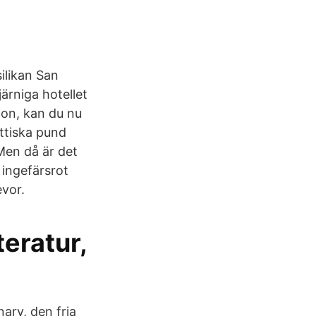
ilikan San
ärniga hotellet
don, kan du nu
ttiska pund
 Men då är det
 ingefärsrot
evor.
teratur,
ary, den fria