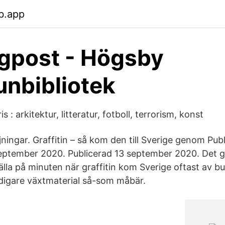
b.app
gpost - Högsby
nbibliotek
s : arkitektur, litteratur, fotboll, terrorism, konst
jningar. Graffitin – så kom den till Sverige genom Publ
ptember 2020. Publicerad 13 september 2020. Det gå
älla på minuten när graffitin kom Sverige oftast av 
rdigare växtmaterial så-som måbär.