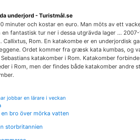
da underjord - Turistmål.se
0 minuter och kostar en euro. Man möts av ett vacker
 en fantastisk tur ner i dessa utgrävda lager … 2007
. Callixtus, Rom. En katakombe er en underjordisk 
æggene. Ordet kommer fra græsk kata kumbas, og va
 Sebastians katakomber i Rom. Katakomber forbinde
eder i Rom, men der findes både katakomber andre st
omber.
r jobbar en lärare i veckan
a
en bro över mörka vatten
on storbritannien