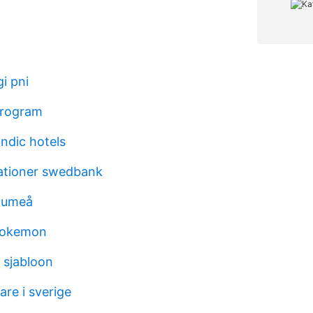
gi pni
crogram
ndic hotels
ationer swedbank
a umeå
pokemon
 sjabloon
are i sverige