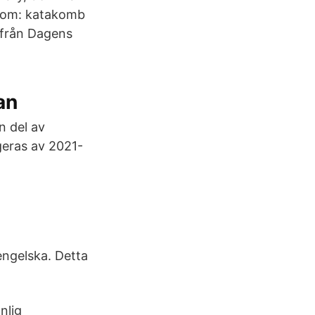
el om: katakomb
t från Dagens
an
n del av
geras av 2021-
engelska. Detta
nlig