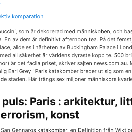
r
ektiv komparation
uccini, som är dekorerad med människoben, och bas
. En av dem är definitivt afternoon tea. På det femstj
lace, alldeles i närheten av Buckingham Palace i Lon
med all säkerhet är världens dyraste kopp te. 500 bri
or) är det facila priset, skriver sajten news.com.au.
lig Earl Grey i Paris katakomber breder ut sig som en
de staden. Här trängs sex miljoner människors kvarl
uls: Paris : arkitektur, lit
 terrorism, konst
i San Gennaros katakomber, en Definition från Wiktion