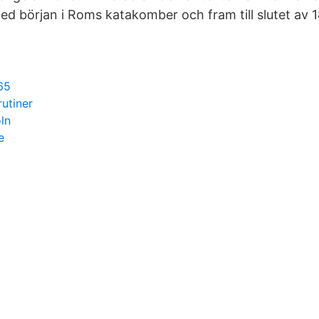
d början i Roms katakomber och fram till slutet av 1
65
utiner
ln
e