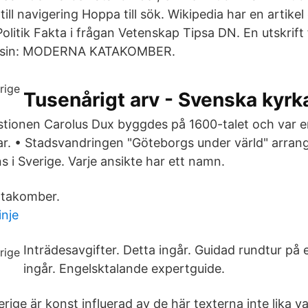
till navigering Hoppa till sök. Wikipedia har en artik
Politik Fakta i frågan Vetenskap Tipsa DN. En utskrif
ssin: MODERNA KATAKOMBER.
Tusenårigt arv - Svenska kyrk
stionen Carolus Dux byggdes på 1600-talet och var e
r. • Stadsvandringen "Göteborgs under värld" arran
 i Sverige. Varje ansikte har ett namn.
atakomber.
inje
Inträdesavgifter. Detta ingår. Guidad rundtur på 
ingår. Engelsktalande expertguide.
rige är konst influerad av de här texterna inte lika va