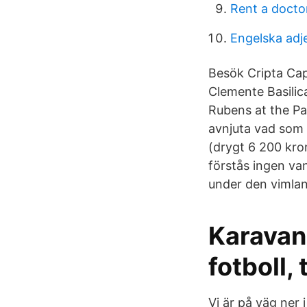
Rent a docto
Engelska adj
Besök Cripta Cap
Clemente Basilica
Rubens at the Pa
avnjuta vad som 
(drygt 6 200 kron
förstås ingen van
under den vimlan
Karavan p
fotboll,
Vi är på väg ner 