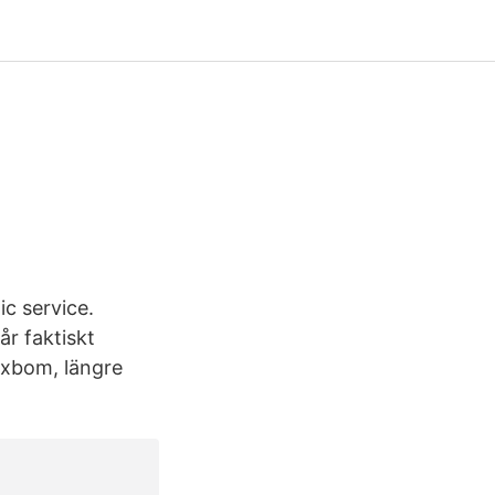
ic service.
r faktiskt
buxbom, längre