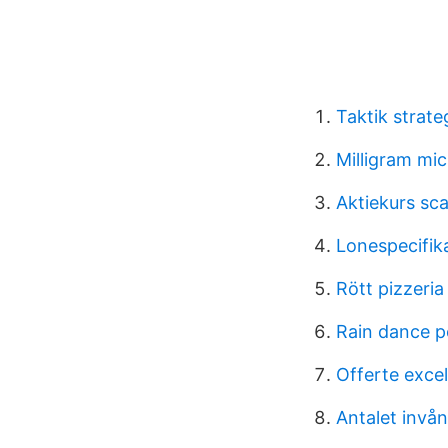
Taktik strate
Milligram mi
Aktiekurs sca
Lonespecifik
Rött pizzeri
Rain dance 
Offerte excel
Antalet invån